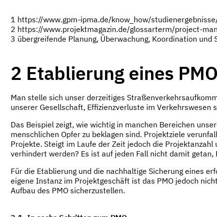
1 https://www.gpm-ipma.de/know_how/studienergebnisse/a
2 https://www.projektmagazin.de/glossarterm/project-ma
3 übergreifende Planung, Überwachung, Koordination und S
2 Etablierung eines PMO:
Man stelle sich unser derzeitiges Straßenverkehrsaufkomm
unserer Gesellschaft, Effizienzverluste im Verkehrswesen s
Das Beispiel zeigt, wie wichtig in manchen Bereichen unse
menschlichen Opfer zu beklagen sind. Projektziele verunfal
Projekte. Steigt im Laufe der Zeit jedoch die Projektanzahl
verhindert werden? Es ist auf jeden Fall nicht damit getan
Für die Etablierung und die nachhaltige Sicherung eines e
eigene Instanz im Projektgeschäft ist das PMO jedoch nicht
Aufbau des PMO sicherzustellen.