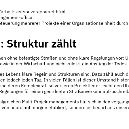
rbeitszeitsouveraenitaet.html
nagement-office
teuerung mehrerer Projekte einer Organisationseinheit durch 
 Struktur zählt
en ohne befestigte Straßen und ohne klare Regelungen vor: Un
owie in der Wirtschaft und nicht zuletzt ein Anstieg der Todes
res Lebens klare Regeln und Strukturen sind. Dazu zählt auch
len jedoch jeden Tag. In vielen Fällen ist dieser Umstand his
 und deren Komplexität, so verlieren Projektleiter leicht den Ü
, Regelungen für einen geordneten Straßenverkehr aufzuschreib
rfolgreichen Multi-Projektmanagements hat sich in den vergan
 von heute auf morgen etabliert, sondern es bedarf aus unsere