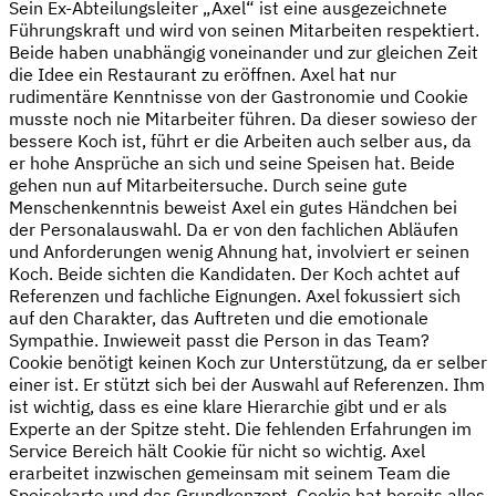
Sein Ex-Abteilungsleiter „Axel“ ist eine ausgezeichnete
Führungskraft und wird von seinen Mitarbeiten respektiert.
Beide haben unabhängig voneinander und zur gleichen Zeit
die Idee ein Restaurant zu eröffnen. Axel hat nur
rudimentäre Kenntnisse von der Gastronomie und Cookie
musste noch nie Mitarbeiter führen. Da dieser sowieso der
bessere Koch ist, führt er die Arbeiten auch selber aus, da
er hohe Ansprüche an sich und seine Speisen hat. Beide
gehen nun auf Mitarbeitersuche. Durch seine gute
Menschenkenntnis beweist Axel ein gutes Händchen bei
der Personalauswahl. Da er von den fachlichen Abläufen
und Anforderungen wenig Ahnung hat, involviert er seinen
Koch. Beide sichten die Kandidaten. Der Koch achtet auf
Referenzen und fachliche Eignungen. Axel fokussiert sich
auf den Charakter, das Auftreten und die emotionale
Sympathie. Inwieweit passt die Person in das Team?
Cookie benötigt keinen Koch zur Unterstützung, da er selber
einer ist. Er stützt sich bei der Auswahl auf Referenzen. Ihm
ist wichtig, dass es eine klare Hierarchie gibt und er als
Experte an der Spitze steht. Die fehlenden Erfahrungen im
Service Bereich hält Cookie für nicht so wichtig. Axel
erarbeitet inzwischen gemeinsam mit seinem Team die
Speisekarte und das Grundkonzept. Cookie hat bereits alles