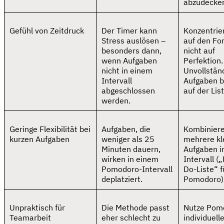
abzudecke
Gefühl von Zeitdruck
Der Timer kann
Konzentrie
Stress auslösen –
auf den For
besonders dann,
nicht auf
wenn Aufgaben
Perfektion.
nicht in einem
Unvollstän
Intervall
Aufgaben b
abgeschlossen
auf der List
werden.
Geringe Flexibilität bei
Aufgaben, die
Kombinier
kurzen Aufgaben
weniger als 25
mehrere kl
Minuten dauern,
Aufgaben i
wirken in einem
Intervall (
Pomodoro-Intervall
Do-Liste“ f
deplatziert.
Pomodoro)
Unpraktisch für
Die Methode passt
Nutze Pomo
Teamarbeit
eher schlecht zu
individuell