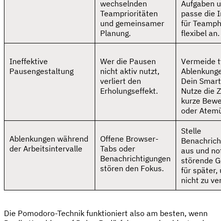
wechselnden
Aufgaben 
Teamprioritäten
passe die I
und gemeinsamer
für Teamp
Planung.
flexibel an.
Ineffektive
Wer die Pausen
Vermeide t
Pausengestaltung
nicht aktiv nutzt,
Ablenkung
verliert den
Dein Smar
Erholungseffekt.
Nutze die Z
kurze Bew
oder Atem
Stelle
Ablenkungen während
Offene Browser-
Benachrich
der Arbeitsintervalle
Tabs oder
aus und no
Benachrichtigungen
störende 
stören den Fokus.
für später,
nicht zu ve
Die Pomodoro-Technik funktioniert also am besten, wenn