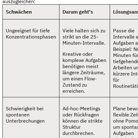
auszugleichen:
Schwächen
Darum geht‘s
Lösungsan
Ungeeignet für tiefe
Viele halten sich zu
Passe die
Konzentrationsphasen
strikt an die 25-
Intervalle 
Minuten-Intervalle.
Aufgaben a
Beispiel: N
Kreative oder
Minuten fü
komplexe Aufgaben
tiefgehend
benötigen meist
Arbeiten u
längere Zeiträume,
kürzere Int
um einen Flow-
für
Zustand zu
Routinetäti
erreichen.
Schwierigkeit bei
Ad-hoc-Meetings
Plane bew
spontanen
oder Rückfragen
flexible Ze
Unterbrechungen
können die strikte
ohne Pomod
Struktur
um sponta
durchbrechen.
Aufgaben